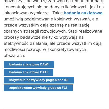
można zyskać wiedzę zarówno na temat informacji
koncentrujących się na danych ilościowych, jak i na
jakościowym wymiarze. Takie
badania ankietowe
umożliwią podejmowanie kolejnych wyzwań, ale
przede wszystkim dają szansę na realizację
obranych strategii rozwojowych. Stąd realizowane
procesy badawcze nie tylko wpływają na
efektywność działania, ale przede wszystkim dają
możliwości rozwoju w skonkretyzowanych
obszarach.
badania ankietowe CAWI
badania ankietowe CATI
indywidualne wywiady pogłębione IDI
zogniskowane wywiady grupowe FGI